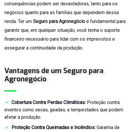
consequências podem ser devastadoras, tanto para os
Eventos
negócios quanto para as famílias que dependem dessa
Seguro
Responsabilidade
renda. Ter um
Seguro para Agronegócio
é fundamental para
Civil
garantir que, em qualquer situação, você tenha o suporte
Geral
financeiro necessário para lidar com os imprevistos e
Seguro
assegurar a continuidade da produção.
para
Marinas
Seguro
Vantagens de um
Seguro para
para
Táxi
Agronegócio
Seguro
Transporte
de
Cobertura Contra Perdas Climáticas:
Proteção contra
Cargas
eventos como secas, geadas, e tempestades que podem
Seguro
afetar a produção.
Vida
Empresarial
Proteção Contra Queimadas e Incêndios:
Garantia de