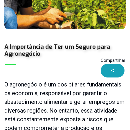
Seguro
Combinado
Seguro
de
Vida
Seguro
A Importância de Ter um
Seguro para
Equipamentos
Agronegócio
Portáteis
Compartilhar
Seguro
Fiança
Seguro
O agronegócio é um dos pilares fundamentais
Imobiliária
da economia, responsável por garantir o
Seguro
abastecimento alimentar e gerar empregos em
Máquinas
e
diversas regiões. No entanto, essa atividade
Equipamentos
está constantemente exposta a riscos que
Seguro
podem comprometer a produção e os
Moto