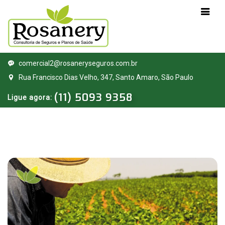
Pessoa
Previdência
comercial2@rosaneryseguros.com.br
Física
Privada
Rua Francisco Dias Velho, 347, Santo Amaro, São Paulo
(11) 5093 9358
Ligue agora:
Seguro
Previdência
Auto
Privada
Seguro
Barco
Seguro
Bike
Seguro
Carta
Verde
Seguro
Celular