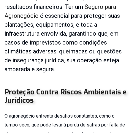
resultados financeiros. Ter um
Seguro para
Seguro
Mudança
Agronegócio
é essencial para proteger suas
Seguro
plantações, equipamentos, e toda a
Odontológico
infraestrutura envolvida, garantindo que, em
Seguro
casos de imprevistos como condições
Residencial
climáticas adversas, queimadas ou questões
Seguro
de insegurança jurídica, sua operação esteja
Responsabilidade
Civil
amparada e segura.
Profissional
Seguro
Saúde
Proteção Contra Riscos Ambientais e
Seguro
Jurídicos
Viagem
O agronegócio enfrenta desafios constantes, como o
Pessoa
tempo seco, que pode levar à perda de safras por falta de
Jurídica