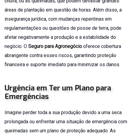
chuva, ou as queimadas, que podem devastar grandes
Seguro
áreas de plantação em questão de horas. Além disso, a
Agronegócio
insegurança jurídica, com mudanças repentinas em
Seguro
regulamentações ou questões de posse de terra, pode
Auto
afetar negativamente a produção e a estabilidade do
Frota
Seguro
negócio. O
Seguro para Agronegócio
oferece cobertura
Caminhão
abrangente contra esses riscos, garantindo proteção
Seguro
financeira e suporte imediato para minimizar os danos.
Condomínio
Seguro
Empresa
Urgência em Ter um Plano para
Essencial
Emergências
Seguro
Empresarial
Imagine perder toda a sua produção devido a uma seca
Seguro
para
prolongada ou enfrentar uma situação de emergência com
Festas
queimadas sem um plano de proteção adequado. As
e