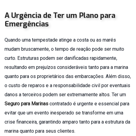
Seguro
A Urgência de Ter um Plano para
Agronegócio
Emergências
Seguro
Auto
Frota
Quando uma tempestade atinge a costa ou as marés
Seguro
mudam bruscamente, o tempo de reação pode ser muito
Caminhão
curto. Estruturas podem ser danificadas rapidamente,
Seguro
resultando em prejuízos consideráveis tanto para a marina
Condomínio
quanto para os proprietários das embarcações. Além disso,
Seguro
Empresa
o custo de reparos e a responsabilidade civil por eventuais
Essencial
danos a terceiros podem ser extremamente altos. Ter um
Seguro
Seguro para Marinas
contratado é urgente e essencial para
Empresarial
evitar que um evento inesperado se transforme em uma
Seguro
para
crise financeira, garantindo amparo tanto para a estrutura da
Festas
marina quanto para seus clientes.
e