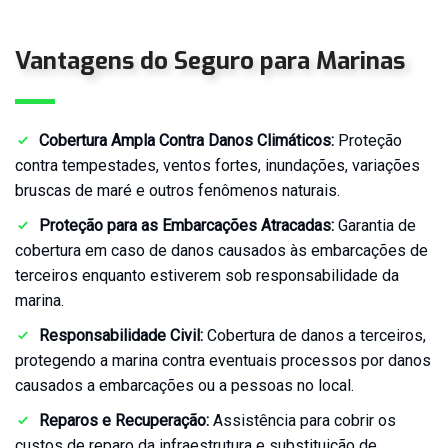
Eventos
Seguro
Vantagens do
Seguro para Marinas
Responsabilidade
Civil
Geral
Cobertura Ampla Contra Danos Climáticos:
Proteção
Seguro
para
contra tempestades, ventos fortes, inundações, variações
Marinas
bruscas de maré e outros fenômenos naturais.
Seguro
Proteção para as Embarcações Atracadas:
Garantia de
para
cobertura em caso de danos causados às embarcações de
Táxi
terceiros enquanto estiverem sob responsabilidade da
Seguro
marina.
Transporte
de
Responsabilidade Civil:
Cobertura de danos a terceiros,
Cargas
protegendo a marina contra eventuais processos por danos
Seguro
causados a embarcações ou a pessoas no local.
Vida
Reparos e Recuperação:
Assistência para cobrir os
Empresarial
custos de reparo da infraestrutura e substituição de