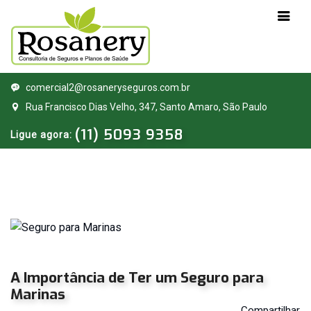
Pessoa
Previdência
comercial2@rosaneryseguros.com.br
Física
Privada
Rua Francisco Dias Velho, 347, Santo Amaro, São Paulo
(11) 5093 9358
Ligue agora:
Seguro
Previdência
Auto
Privada
Seguro
Barco
Seguro
Bike
Seguro
Carta
Verde
A Importância de Ter um
Seguro para
Marinas
Seguro
Celular
Compartilhar