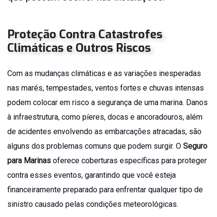
Seguro
Mudança
Proteção Contra Catastrofes
Seguro
Climáticas e Outros Riscos
Odontológico
Seguro
Residencial
Com as mudanças climáticas e as variações inesperadas
Seguro
nas marés, tempestades, ventos fortes e chuvas intensas
Responsabilidade
podem colocar em risco a segurança de uma marina. Danos
Civil
à infraestrutura, como píeres, docas e ancoradouros, além
Profissional
de acidentes envolvendo as embarcações atracadas, são
Seguro
Saúde
alguns dos problemas comuns que podem surgir. O
Seguro
Seguro
para Marinas
oferece coberturas específicas para proteger
Viagem
contra esses eventos, garantindo que você esteja
financeiramente preparado para enfrentar qualquer tipo de
Pessoa
sinistro causado pelas condições meteorológicas.
Jurídica