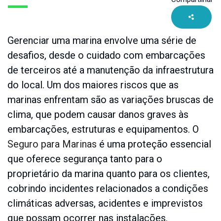
Seguro
Combinado
Seguro
Gerenciar uma marina envolve uma série de
de
desafios, desde o cuidado com embarcações
Vida
de terceiros até a manutenção da infraestrutura
Seguro
do local. Um dos maiores riscos que as
Equipamentos
Portáteis
marinas enfrentam são as variações bruscas de
Seguro
clima, que podem causar danos graves às
Fiança
embarcações, estruturas e equipamentos. O
Seguro
Seguro para Marinas
é uma proteção essencial
Imobiliária
que oferece segurança tanto para o
Seguro
Máquinas
proprietário da marina quanto para os clientes,
e
cobrindo incidentes relacionados a condições
Equipamentos
climáticas adversas, acidentes e imprevistos
Seguro
que possam ocorrer nas instalações.
Moto